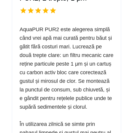
AquaPUR PUR2 este alegerea simplă
când vrei apă mai curată pentru băut și
gătit fără costuri mari. Lucrează pe
două trepte clare: un filtru mecanic care
reține particule peste 1 μm și un cartuș
cu carbon activ bloc care corectează
gustul și mirosul de clor. Se montează
la punctul de consum, sub chiuvetă, și
e gândit pentru rețelele publice unde te
supără sedimentele și clorul.
În utilizarea zilnică se simte prin
paharul limpede și gustul mai neutru al