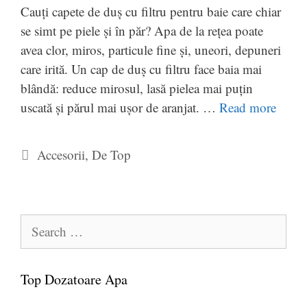
Cauți capete de duș cu filtru pentru baie care chiar
se simt pe piele și în păr? Apa de la rețea poate
avea clor, miros, particule fine și, uneori, depuneri
care irită. Un cap de duș cu filtru face baia mai
blândă: reduce mirosul, lasă pielea mai puțin
uscată și părul mai ușor de aranjat. …
Read more
Categories
Accesorii
,
De Top
Search
for:
Top Dozatoare Apa